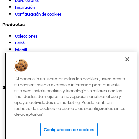
Devoluciones
Inspiración
Configuración de cookies
Productos
Colecciones
Bebé
Infantil
Casa
Mujer
Hombre
Otros
"Al hacer clic en “Aceptar todas las cookies”, usted presta
su consentimiento expreso e informado para que este
Síguenos en:
sitio web instale cookies y tecnologías similares con las
finalidades de mejorar la navegación, analizar el uso y
apoyar actividades de marketing. Puede también
rechazar las cookies no esenciales o configurarlas antes
de aceptarlas"
Configuración de cookies