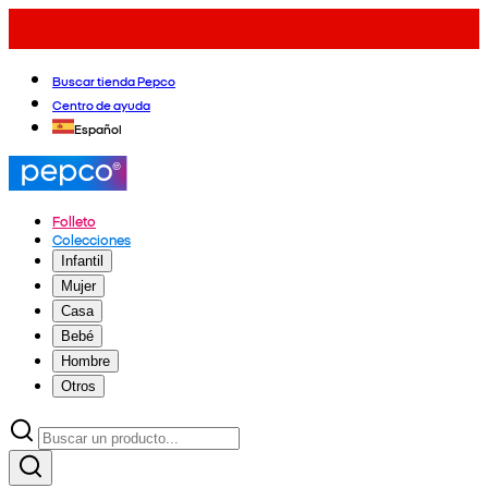
Buscar tienda Pepco
Centro de ayuda
Español
Folleto
Colecciones
Infantil
Mujer
Casa
Bebé
Hombre
Otros