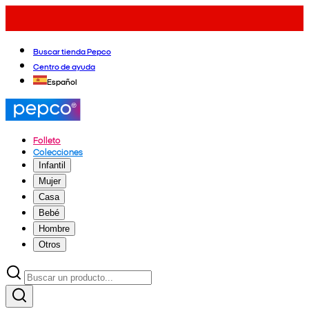
Buscar tienda Pepco
Centro de ayuda
Español
Folleto
Colecciones
Infantil
Mujer
Casa
Bebé
Hombre
Otros