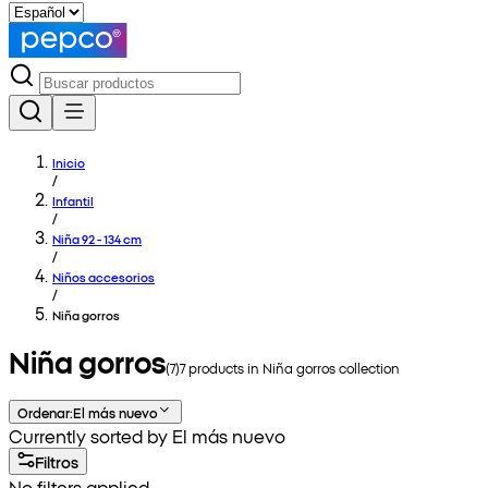
Inicio
/
Infantil
/
Niña 92 - 134 cm
/
Niños accesorios
/
Niña gorros
Niña gorros
(
7
)
7
products in
Niña gorros
collection
Ordenar
:
El más nuevo
Currently sorted by El más nuevo
Filtros
No filters applied