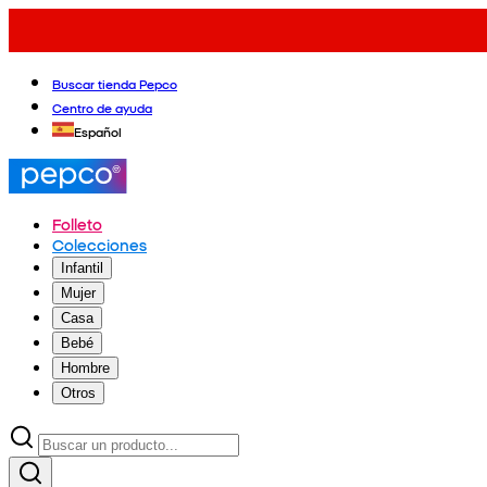
Buscar tienda Pepco
Centro de ayuda
Español
Folleto
Colecciones
Infantil
Mujer
Casa
Bebé
Hombre
Otros