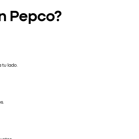
en Pepco?
 tu lado.
s.
uctos.