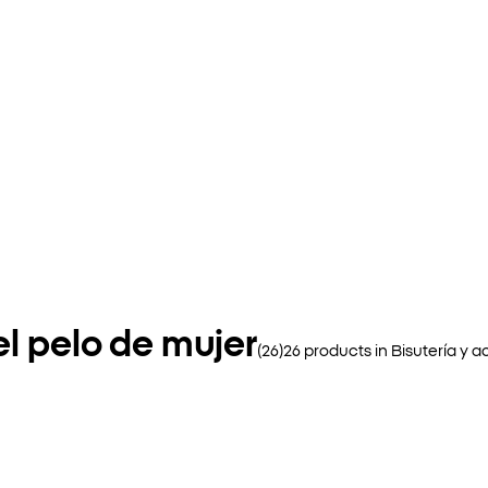
el pelo de mujer
(
26
)
26
products in
Bisutería y a