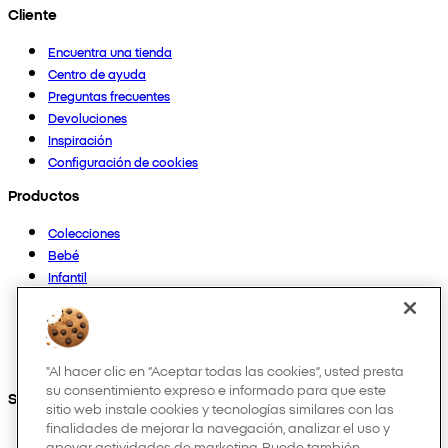
Cliente
Encuentra una tienda
Centro de ayuda
Preguntas frecuentes
Devoluciones
Inspiración
Configuración de cookies
Productos
Colecciones
Bebé
Infantil
Casa
Mujer
Hombre
Otros
"Al hacer clic en “Aceptar todas las cookies”, usted presta
su consentimiento expreso e informado para que este
Síguenos en:
sitio web instale cookies y tecnologías similares con las
finalidades de mejorar la navegación, analizar el uso y
apoyar actividades de marketing. Puede también