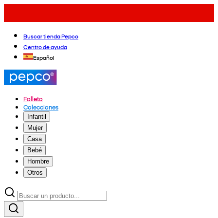
Buscar tienda Pepco
Centro de ayuda
Español
Folleto
Colecciones
Infantil
Mujer
Casa
Bebé
Hombre
Otros