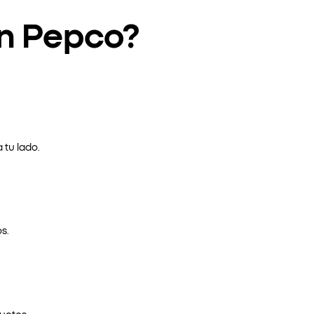
en Pepco?
 tu lado.
s.
uctos.