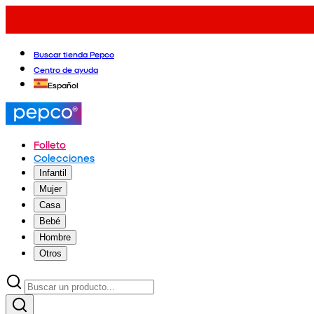
Buscar tienda Pepco
Centro de ayuda
Español
Folleto
Colecciones
Infantil
Mujer
Casa
Bebé
Hombre
Otros