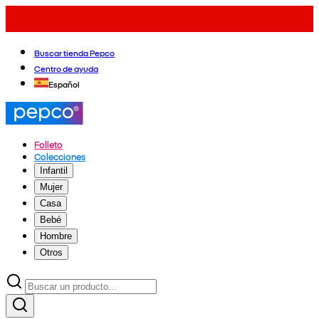
Buscar tienda Pepco
Centro de ayuda
Español
Folleto
Colecciones
Infantil
Mujer
Casa
Bebé
Hombre
Otros