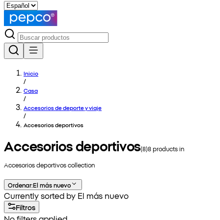
Inicio
/
Casa
/
Accesorios de deporte y viaje
/
Accesorios deportivos
Accesorios deportivos
(
8
)
8
products in
Accesorios deportivos
collection
Ordenar
:
El más nuevo
Currently sorted by El más nuevo
Filtros
No filters applied