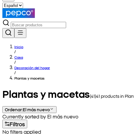
Inicio
/
Casa
/
Decoración del hogar
/
Plantas y macetas
Plantas y macetas
(
41
)
41
products in
Plan
Ordenar
:
El más nuevo
Currently sorted by El más nuevo
Filtros
No filters applied