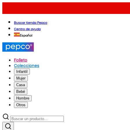
Buscar tienda Pepco
Centro de ayuda
Español
Folleto
Colecciones
Infantil
Mujer
Casa
Bebé
Hombre
Otros