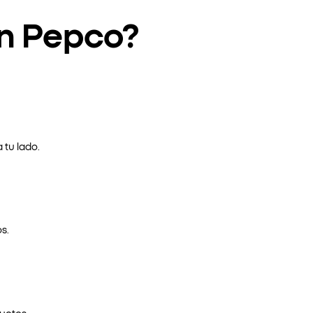
en Pepco?
 tu lado.
s.
uctos.