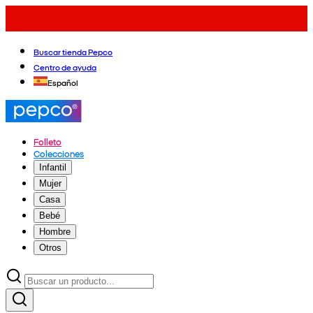
Buscar tienda Pepco
Centro de ayuda
Español
Folleto
Colecciones
Infantil
Mujer
Casa
Bebé
Hombre
Otros