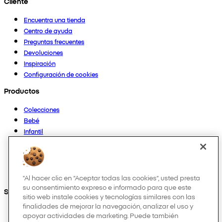
Cliente
Encuentra una tienda
Centro de ayuda
Preguntas frecuentes
Devoluciones
Inspiración
Configuración de cookies
Productos
Colecciones
Bebé
Infantil
Casa
Mujer
Hombre
Otros
"Al hacer clic en “Aceptar todas las cookies”, usted presta
su consentimiento expreso e informado para que este
Síguenos en:
sitio web instale cookies y tecnologías similares con las
finalidades de mejorar la navegación, analizar el uso y
apoyar actividades de marketing. Puede también