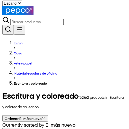
Inicio
/
Casa
/
Arte y papel
/
Material escolar y de oficina
/
Escritura y coloreado
Escritura y coloreado
(
62
)
62
products in
Escritura
y coloreado
collection
Ordenar
:
El más nuevo
Currently sorted by El más nuevo