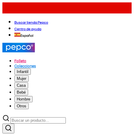
Buscar tienda Pepco
Centro de ayuda
Español
Folleto
Colecciones
Infantil
Mujer
Casa
Bebé
Hombre
Otros