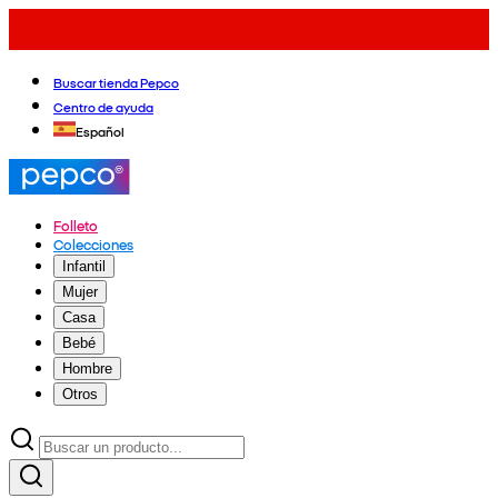
Buscar tienda Pepco
Centro de ayuda
Español
Folleto
Colecciones
Infantil
Mujer
Casa
Bebé
Hombre
Otros