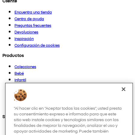
Cliente
Encuentra una tienda
Centro de ayuda
Preguntas frecuentes
Devoluciones
Inspiración
Configuración de cookies
Productos
Colecciones
Bebé
Infantil
Casa
Mujer
Hombre
Otros
"Al hacer clic en “Aceptar todas las cookies”, usted presta
su consentimiento expreso e informado para que este
Síguenos en:
sitio web instale cookies y tecnologías similares con las
finalidades de mejorar la navegación, analizar el uso y
apoyar actividades de marketing. Puede también