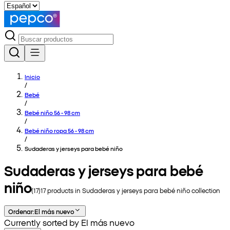
Inicio
/
Bebé
/
Bebé niño 56 - 98 cm
/
Bebé niño ropa 56 - 98 cm
/
Sudaderas y jerseys para bebé niño
Sudaderas y jerseys para bebé
niño
(
17
)
17
products in
Sudaderas y jerseys para bebé niño
collection
Ordenar
:
El más nuevo
Currently sorted by El más nuevo