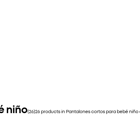
é niño
(
26
)
26
products in
Pantalones cortos para bebé niño