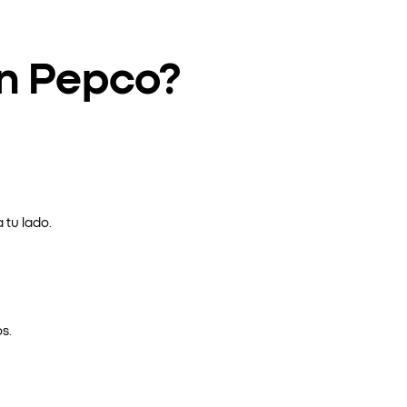
en Pepco?
 tu lado.
s.