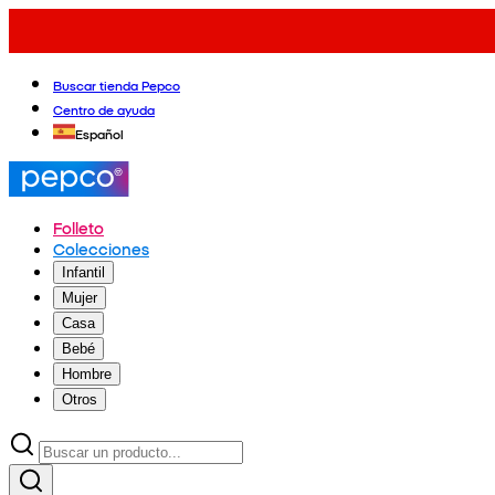
Buscar tienda Pepco
Centro de ayuda
Español
Folleto
Colecciones
Infantil
Mujer
Casa
Bebé
Hombre
Otros