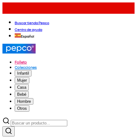
Buscar tienda Pepco
Centro de ayuda
Español
Folleto
Colecciones
Infantil
Mujer
Casa
Bebé
Hombre
Otros