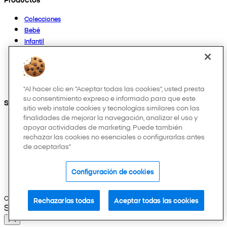
Colecciones
Bebé
Infantil
Casa
Mujer
Hombre
Otros
"Al hacer clic en “Aceptar todas las cookies”, usted presta
su consentimiento expreso e informado para que este
Síguenos en:
sitio web instale cookies y tecnologías similares con las
finalidades de mejorar la navegación, analizar el uso y
apoyar actividades de marketing. Puede también
rechazar las cookies no esenciales o configurarlas antes
de aceptarlas"
Configuración de cookies
Copyright © 2026 Pepco. Todos los derechos reservados.
Rechazarlas todas
Aceptar todas las cookies
Selected Language: