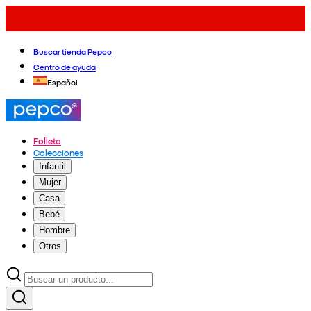
Buscar tienda Pepco
Centro de ayuda
Español
Folleto
Colecciones
Infantil
Mujer
Casa
Bebé
Hombre
Otros