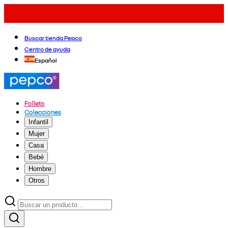
Buscar tienda Pepco
Centro de ayuda
Español
Folleto
Colecciones
Infantil
Mujer
Casa
Bebé
Hombre
Otros