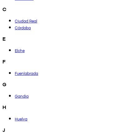
C
Ciudad Real
Córdoba
E
Elche
F
Fuenlabrada
G
Gandia
H
Huelva
J