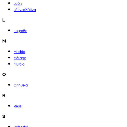
Jaén
Játiva/Xàtiva
L
Logroño
M
Madrid
Málaga
Murcia
O
Orihuela
R
Reus
S
Sabadell