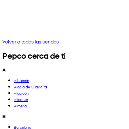
Sin resultados
Intenta ingresar una frase diferente o verifica la ortografía
Volver a todas las tiendas
Pepco cerca de ti
A
Albacete
Alcalá de Guadaíra
Alcorcón
Alicante
Almería
B
Barcelona