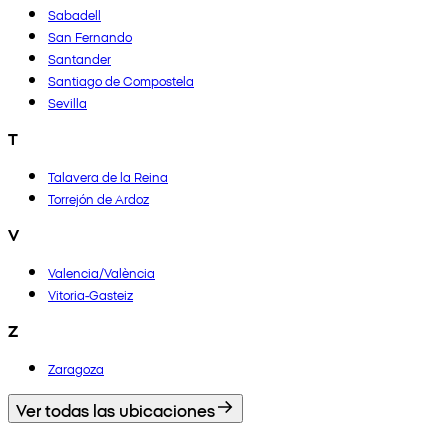
Sabadell
San Fernando
Santander
Santiago de Compostela
Sevilla
T
Talavera de la Reina
Torrejón de Ardoz
V
Valencia/València
Vitoria-Gasteiz
Z
Zaragoza
Ver todas las ubicaciones