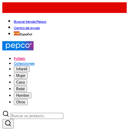
Buscar tienda Pepco
Centro de ayuda
Español
Folleto
Colecciones
Infantil
Mujer
Casa
Bebé
Hombre
Otros