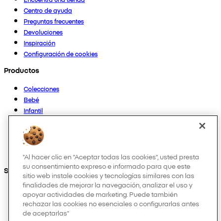
Centro de ayuda
Preguntas frecuentes
Devoluciones
Inspiración
Configuración de cookies
Productos
Colecciones
Bebé
Infantil
Casa
Mujer
Hombre
Otros
"Al hacer clic en “Aceptar todas las cookies”, usted presta
su consentimiento expreso e informado para que este
Síguenos en:
sitio web instale cookies y tecnologías similares con las
finalidades de mejorar la navegación, analizar el uso y
apoyar actividades de marketing. Puede también
rechazar las cookies no esenciales o configurarlas antes
de aceptarlas"