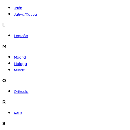
Jaén
Játiva/Xàtiva
L
Logroño
M
Madrid
Málaga
Murcia
O
Orihuela
R
Reus
S