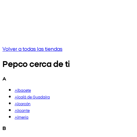
Sin resultados
Intenta ingresar una frase diferente o verifica la ortografía
Volver a todas las tiendas
Pepco cerca de ti
A
Albacete
Alcalá de Guadaíra
Alcorcón
Alicante
Almería
B