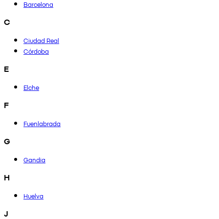
Barcelona
C
Ciudad Real
Córdoba
E
Elche
F
Fuenlabrada
G
Gandia
H
Huelva
J