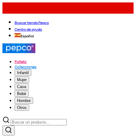
Buscar tienda Pepco
Centro de ayuda
Español
Folleto
Colecciones
Infantil
Mujer
Casa
Bebé
Hombre
Otros