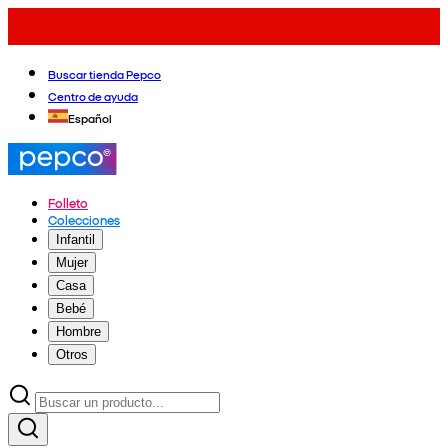
Buscar tienda Pepco
Centro de ayuda
Español
Folleto
Colecciones
Infantil
Mujer
Casa
Bebé
Hombre
Otros