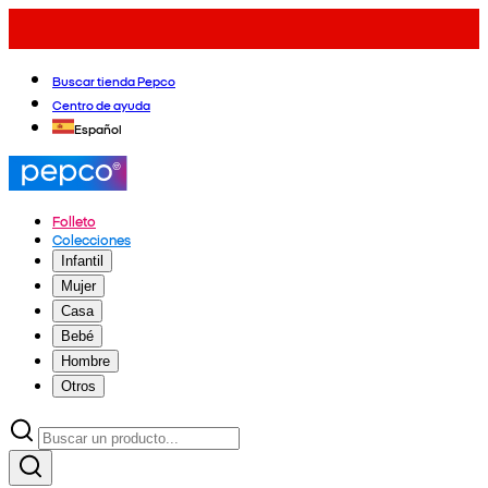
Buscar tienda Pepco
Centro de ayuda
Español
Folleto
Colecciones
Infantil
Mujer
Casa
Bebé
Hombre
Otros