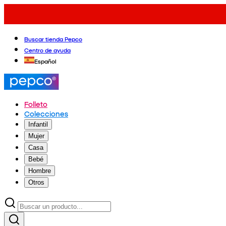
Buscar tienda Pepco
Centro de ayuda
Español
Folleto
Colecciones
Infantil
Mujer
Casa
Bebé
Hombre
Otros