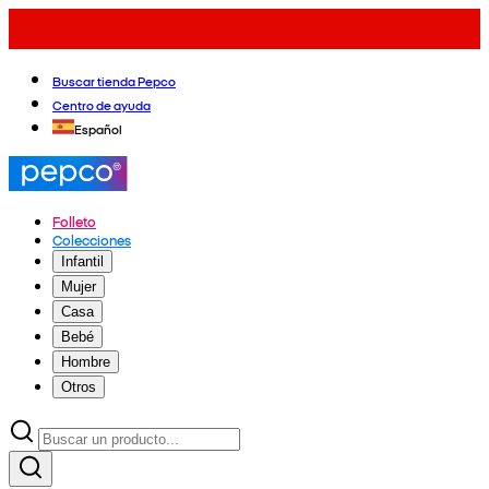
Buscar tienda Pepco
Centro de ayuda
Español
Folleto
Colecciones
Infantil
Mujer
Casa
Bebé
Hombre
Otros