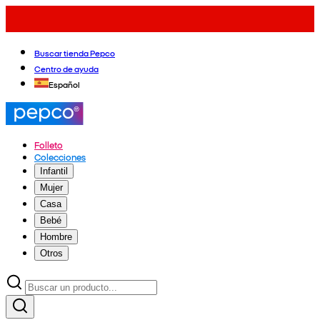
Buscar tienda Pepco
Centro de ayuda
Español
Folleto
Colecciones
Infantil
Mujer
Casa
Bebé
Hombre
Otros