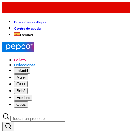
Buscar tienda Pepco
Centro de ayuda
Español
Folleto
Colecciones
Infantil
Mujer
Casa
Bebé
Hombre
Otros