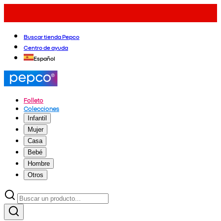
Buscar tienda Pepco
Centro de ayuda
Español
Folleto
Colecciones
Infantil
Mujer
Casa
Bebé
Hombre
Otros