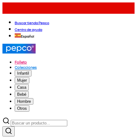
Buscar tienda Pepco
Centro de ayuda
Español
Folleto
Colecciones
Infantil
Mujer
Casa
Bebé
Hombre
Otros