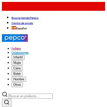
Buscar tienda Pepco
Centro de ayuda
Español
Folleto
Colecciones
Infantil
Mujer
Casa
Bebé
Hombre
Otros