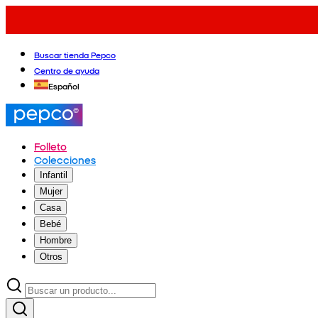
Buscar tienda Pepco
Centro de ayuda
Español
Folleto
Colecciones
Infantil
Mujer
Casa
Bebé
Hombre
Otros