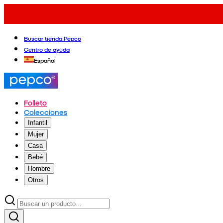
Buscar tienda Pepco
Centro de ayuda
Español
Folleto
Colecciones
Infantil
Mujer
Casa
Bebé
Hombre
Otros