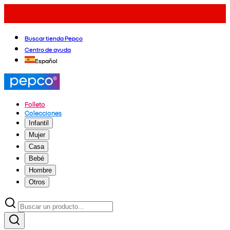
Buscar tienda Pepco
Centro de ayuda
Español
Folleto
Colecciones
Infantil
Mujer
Casa
Bebé
Hombre
Otros