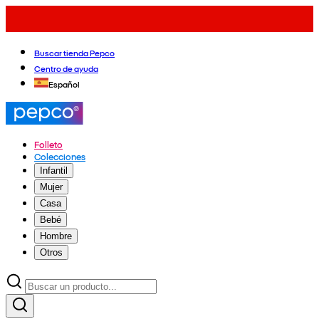
Buscar tienda Pepco
Centro de ayuda
Español
Folleto
Colecciones
Infantil
Mujer
Casa
Bebé
Hombre
Otros