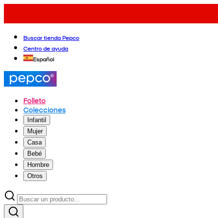
Buscar tienda Pepco
Centro de ayuda
Español
Folleto
Colecciones
Infantil
Mujer
Casa
Bebé
Hombre
Otros