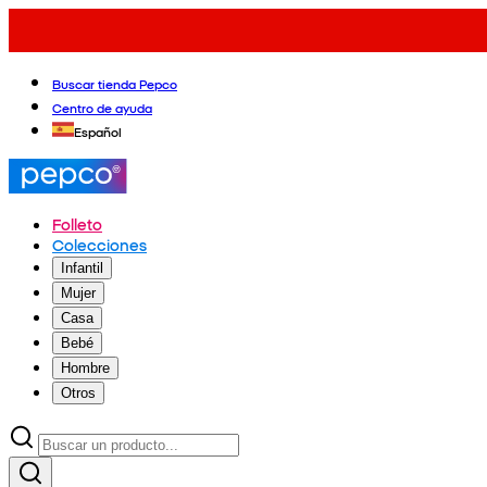
Buscar tienda Pepco
Centro de ayuda
Español
Folleto
Colecciones
Infantil
Mujer
Casa
Bebé
Hombre
Otros