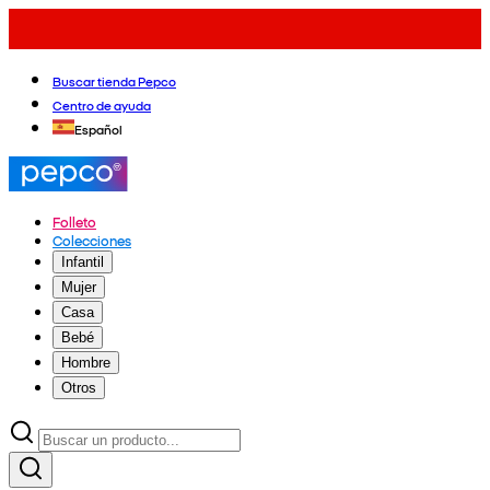
Buscar tienda Pepco
Centro de ayuda
Español
Folleto
Colecciones
Infantil
Mujer
Casa
Bebé
Hombre
Otros