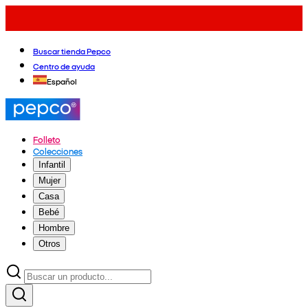
Buscar tienda Pepco
Centro de ayuda
Español
Folleto
Colecciones
Infantil
Mujer
Casa
Bebé
Hombre
Otros