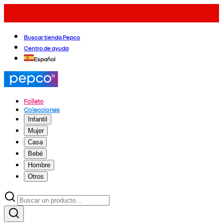
Buscar tienda Pepco
Centro de ayuda
Español
Folleto
Colecciones
Infantil
Mujer
Casa
Bebé
Hombre
Otros