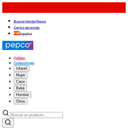
Buscar tienda Pepco
Centro de ayuda
Español
Folleto
Colecciones
Infantil
Mujer
Casa
Bebé
Hombre
Otros