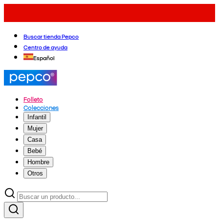
Buscar tienda Pepco
Centro de ayuda
Español
Folleto
Colecciones
Infantil
Mujer
Casa
Bebé
Hombre
Otros