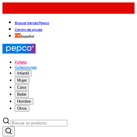
Buscar tienda Pepco
Centro de ayuda
Español
Folleto
Colecciones
Infantil
Mujer
Casa
Bebé
Hombre
Otros