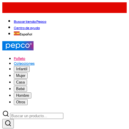
Buscar tienda Pepco
Centro de ayuda
Español
Folleto
Colecciones
Infantil
Mujer
Casa
Bebé
Hombre
Otros