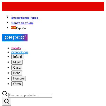
Buscar tienda Pepco
Centro de ayuda
Español
Folleto
Colecciones
Infantil
Mujer
Casa
Bebé
Hombre
Otros