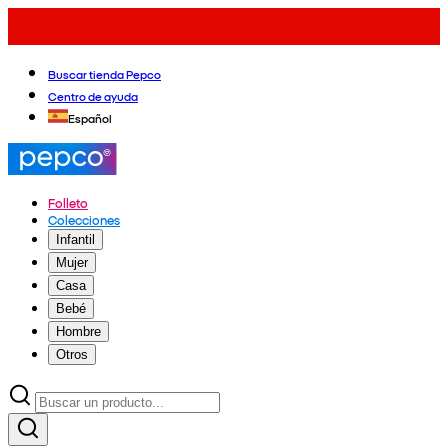
Buscar tienda Pepco
Centro de ayuda
Español
Folleto
Colecciones
Infantil
Mujer
Casa
Bebé
Hombre
Otros