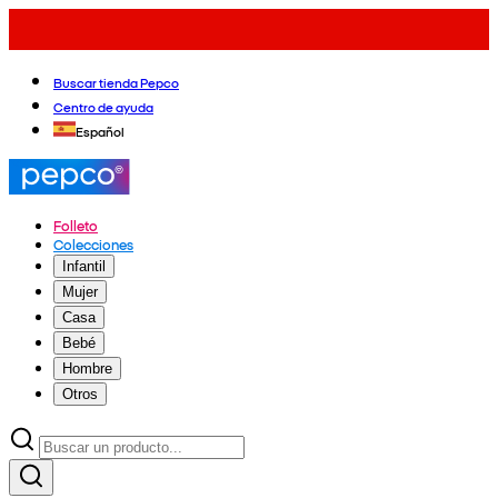
Buscar tienda Pepco
Centro de ayuda
Español
Folleto
Colecciones
Infantil
Mujer
Casa
Bebé
Hombre
Otros