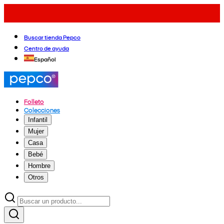
Buscar tienda Pepco
Centro de ayuda
Español
Folleto
Colecciones
Infantil
Mujer
Casa
Bebé
Hombre
Otros