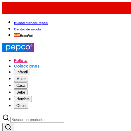
Buscar tienda Pepco
Centro de ayuda
Español
Folleto
Colecciones
Infantil
Mujer
Casa
Bebé
Hombre
Otros