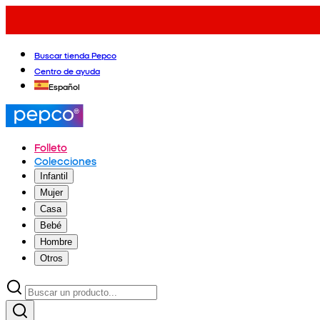
Buscar tienda Pepco
Centro de ayuda
Español
Folleto
Colecciones
Infantil
Mujer
Casa
Bebé
Hombre
Otros