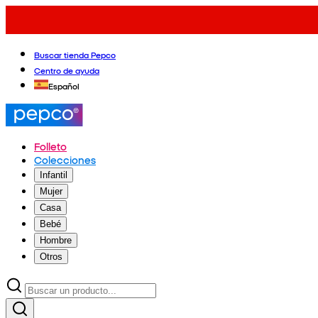
Buscar tienda Pepco
Centro de ayuda
Español
Folleto
Colecciones
Infantil
Mujer
Casa
Bebé
Hombre
Otros