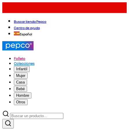
Buscar tienda Pepco
Centro de ayuda
Español
Folleto
Colecciones
Infantil
Mujer
Casa
Bebé
Hombre
Otros