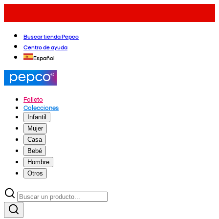
Buscar tienda Pepco
Centro de ayuda
Español
Folleto
Colecciones
Infantil
Mujer
Casa
Bebé
Hombre
Otros