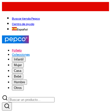
Buscar tienda Pepco
Centro de ayuda
Español
Folleto
Colecciones
Infantil
Mujer
Casa
Bebé
Hombre
Otros