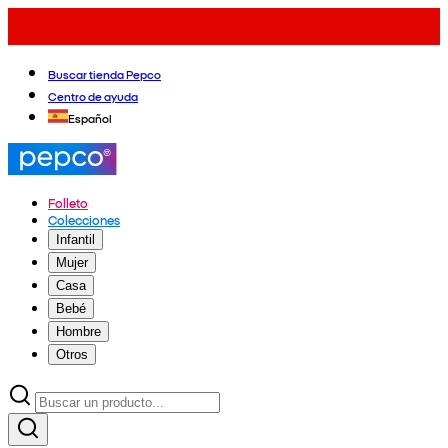
Buscar tienda Pepco
Centro de ayuda
Español
Folleto
Colecciones
Infantil
Mujer
Casa
Bebé
Hombre
Otros