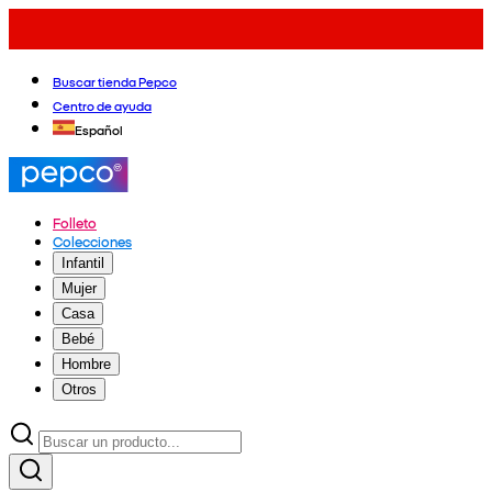
Buscar tienda Pepco
Centro de ayuda
Español
Folleto
Colecciones
Infantil
Mujer
Casa
Bebé
Hombre
Otros